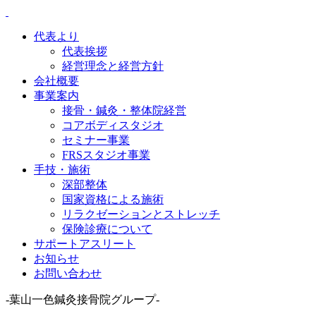
代表より
代表挨拶
経営理念と経営方針
会社概要
事業案内
接骨・鍼灸・整体院経営
コアボディスタジオ
セミナー事業
FRSスタジオ事業
手技・施術
深部整体
国家資格による施術
リラクゼーションとストレッチ
保険診療について
サポートアスリート
お知らせ
お問い合わせ
-葉山一色鍼灸接骨院グループ-