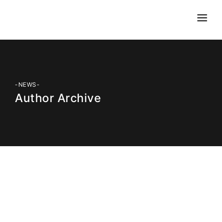
代表より
会社概要
事業案内
-NEWS-
Author Archive
手技・施術
サポートアスリート
お知らせ
お問い合わせ
2023-04-30
「FRSスタジオ伊勢原駅ビル店」OPEN